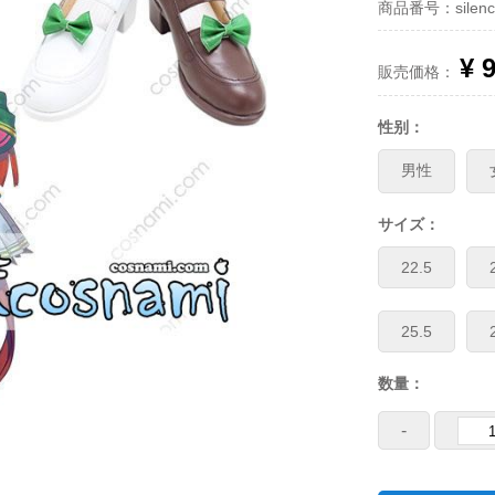
商品番号：silence
¥ 
販売価格：
性别：
男性
サイズ：
22.5
25.5
数量：
-