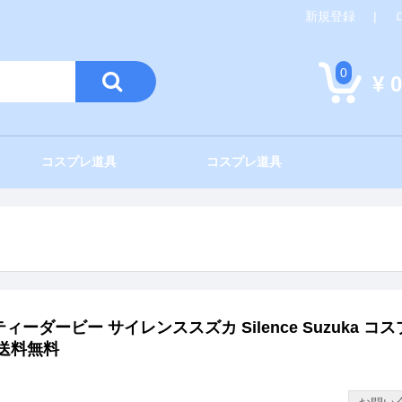
新規登録
|
0
¥ 0
コスプレ道具
コスプレ道具
ィーダービー サイレンススズカ Silence Suzuka コ
 送料無料