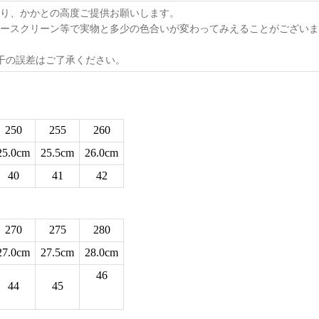
り、かかとの高度ご提供お願いします。
ースクリーン等で実物と多少の色合いが変わってみえることがございま
干の誤差はご了承ください。
250
255
260
25.0cm
25.5cm
26.0cm
40
41
42
270
275
280
27.0cm
27.5cm
28.0cm
46
44
45