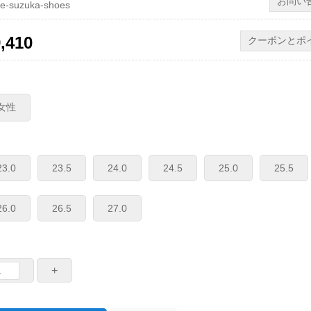
お問い
-suzuka-shoes
9,410
クーポンとポ
女性
23.0
23.5
24.0
24.5
25.0
25.5
26.0
26.5
27.0
+