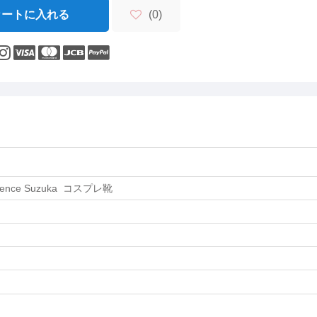
ートに入れる
(
0
)
ce Suzuka コスプレ靴