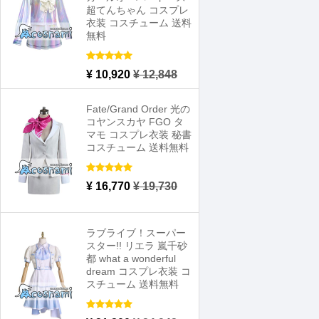
超てんちゃん コスプレ
衣装 コスチューム 送料
無料
¥ 10,920
¥ 12,848
Fate/Grand Order 光の
コヤンスカヤ FGO タ
マモ コスプレ衣装 秘書
コスチューム 送料無料
¥ 16,770
¥ 19,730
ラブライブ！スーパー
スター!! リエラ 嵐千砂
都 what a wonderful
dream コスプレ衣装 コ
スチューム 送料無料