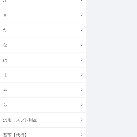
か
さ
た
な
は
ま
や
ら
汎用コスプレ用品
基萌【代行】