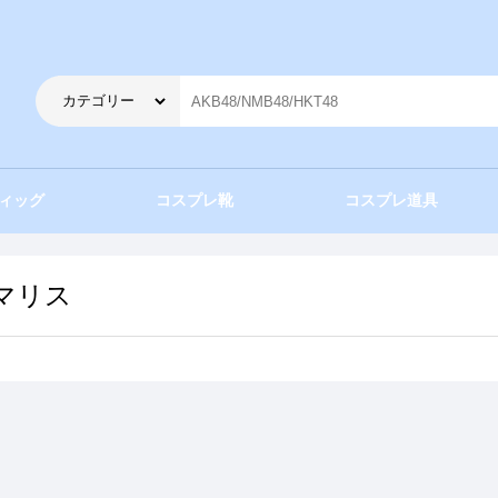
ィッグ
コスプレ靴
コスプレ道具
マリス