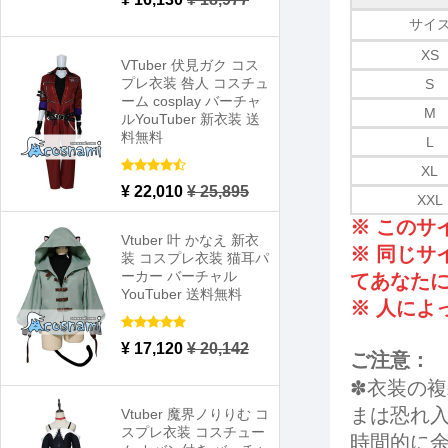
サイ
XS
VTuber 伏見ガク コス
プレ衣装 咎人 コスチュ
S
ーム cosplay バーチャ
M
ルYouTuber 新衣装 送
料無料
L
XL
¥ 22,010
¥ 25,895
XXL
※ この
Vtuber 叶 かなえ 新衣
※ 同じサ
装 コスプレ衣装 猫耳パ
ーカー バーチャル
てあなた
YouTuber 送料無料
※ 人によ
¥ 17,120
¥ 20,142
ご注意：
✽衣装の
まは恐れ
Vtuber 魔界ノりりむ コ
スプレ衣装 コスチュー
時間的に