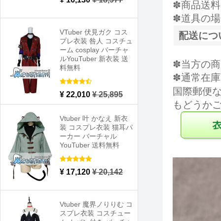
✽商品送
✽道具の
VTuber 伏見ガク コス
配送につ
プレ衣装 咎人 コスチュ
ーム cosplay バーチャ
ルYouTuber 新衣装 送
✽当方の
料無料
✽通常在庫
国際郵便
¥ 22,010
¥ 25,895
もどうか
Vtuber 叶 かなえ 新衣
装 コスプレ衣装 猫耳パ
ーカー バーチャル
YouTuber 送料無料
¥ 17,120
¥ 20,142
Vtuber 魔界ノりりむ コ
スプレ衣装 コスチュー