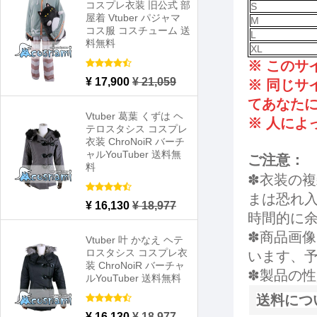
コスプレ衣装 旧公式 部
S
屋着 Vtuber パジャマ
M
コス服 コスチューム 送
L
料無料
XL
※ この
¥ 17,900
¥ 21,059
※ 同じサ
てあなた
Vtuber 葛葉 くずは ヘ
※ 人によ
テロスタシス コスプレ
衣装 ChroNoiR バーチ
ャルYouTuber 送料無
ご注意：
料
✽衣装の
まは恐れ
¥ 16,130
¥ 18,977
時間的に
✽商品画
Vtuber 叶 かなえ ヘテ
ロスタシス コスプレ衣
います、
装 ChroNoiR バーチャ
✽製品の
ルYouTuber 送料無料
送料につ
¥ 16,130
¥ 18,977