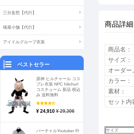
三分妄想【代行】
商品詳細
喵屋小舗【代行】
アイドルグループ衣装
商品名：
サイズ：
ベストセラー
オーダー
原神 ヒルチャール コス
カラー：
プレ衣装 NPC hilichurl
コスチューム 新品 税込
素材：
み 送料無料
セット内
¥ 24,910
¥ 29,306
サイズ
バーチャルYoutuber 叶