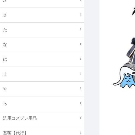
か
さ
た
な
は
ま
や
ら
汎用コスプレ用品
基萌【代行】