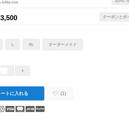
お問い
lita-cos
33,500
クーポンとポ
L
XL
オーダーメイド
+
ートに入れる
(
1
)