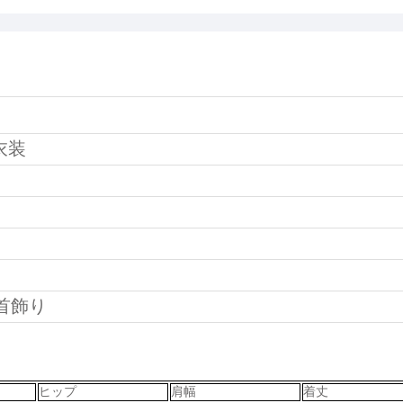
衣装
首飾り
ヒップ
肩幅
着丈