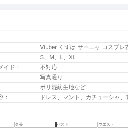
Vtuber くずは サーニャ コスプレ
S、M、L、XL
メイド：
不対応
写真通り
ポリ混紡生地など
容：
ドレス、マント、カチューシャ
、
身長
バスト
ウエスト