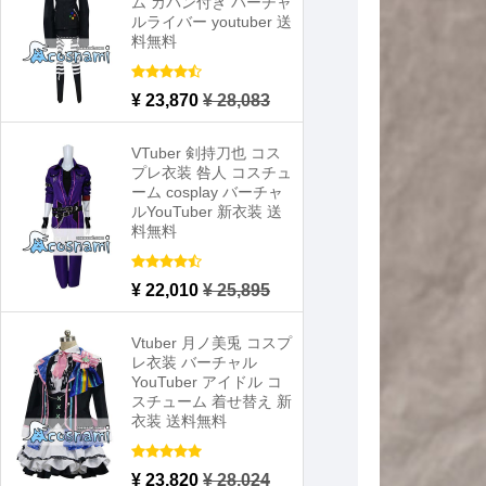
ム カバン付き バーチャ
ルライバー youtuber 送
料無料
¥ 23,870
¥ 28,083
VTuber 剣持刀也 コス
プレ衣装 咎人 コスチュ
ーム cosplay バーチャ
ルYouTuber 新衣装 送
料無料
¥ 22,010
¥ 25,895
Vtuber 月ノ美兎 コスプ
レ衣装 バーチャル
YouTuber アイドル コ
スチューム 着せ替え 新
衣装 送料無料
¥ 23,820
¥ 28,024