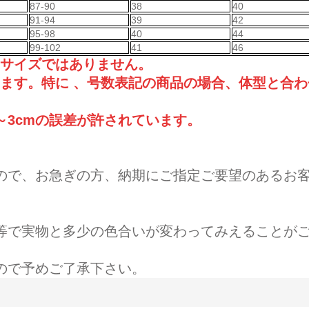
87-90
38
40
91-94
39
42
95-98
40
44
99-102
41
46
品サイズではありません。
ます。特に 、号数表記の商品の場合、体型と合わ
～3cmの誤差が許されています。
ので、お急ぎの方、納期にご指定ご要望のあるお
等で実物と多少の色合いが変わってみえることが
ので予めご了承下さい。