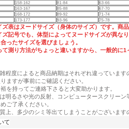
158-162
81-84
63-66
163-167
85-88
67-70
168-172
89-92
71-74
173-177
93-96
75-78
サイズ表はヌードサイズ（身体のサイズ）です。商
イズ記号でも、体型によってヌードサイズが異なり
に合ったサイズを選びましょう。
って測り方法がちょっと違いますから、一般的に1
複雑程度によると商品納期はそれぞれ違っています
入りますが事前にご確認ください。
余裕を持ってご連絡下さると大変助かります。
像は明るさや光の反射、コンピュータースクリーン
予めご了承ください。
性質上、多少のシミ等出てしまうことがございます
いて