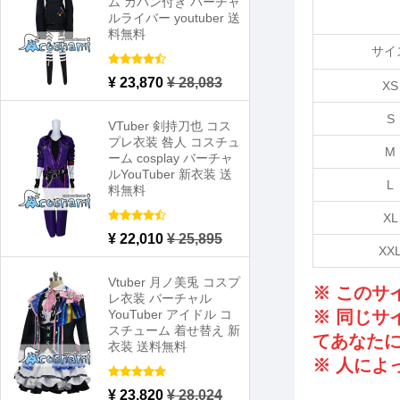
ム カバン付き バーチャ
ルライバー youtuber 送
料無料
サイ
¥ 23,870
¥ 28,083
XS
S
VTuber 剣持刀也 コス
プレ衣装 咎人 コスチュ
M
ーム cosplay バーチャ
ルYouTuber 新衣装 送
L
料無料
XL
¥ 22,010
¥ 25,895
XX
Vtuber 月ノ美兎 コスプ
※ この
レ衣装 バーチャル
YouTuber アイドル コ
※ 同じサ
スチューム 着せ替え 新
てあなた
衣装 送料無料
※ 人によ
¥ 23,820
¥ 28,024