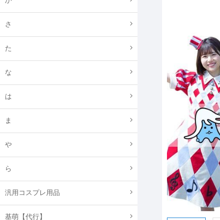
か
さ
た
な
は
ま
や
ら
汎用コスプレ用品
基萌【代行】