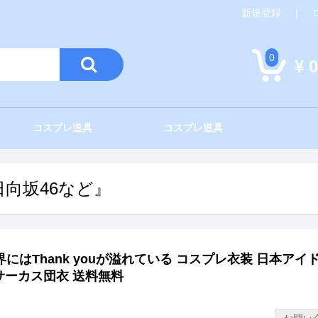
新規登録
|
0
¥ 0
コスプレ道具
コスプレ道具
/日向坂46など』
界にはThank youが溢れている コスプレ衣装 日本アイ
サーカス団衣 送料無料