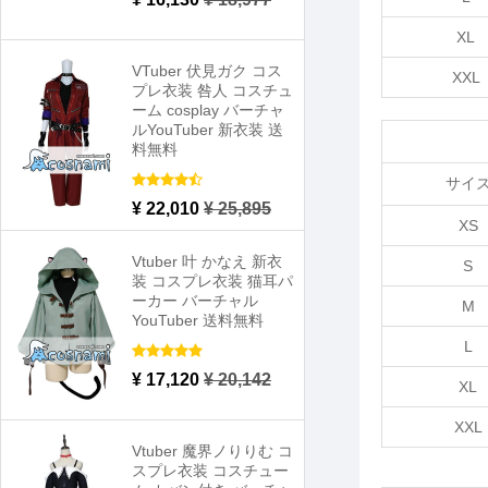
XL
VTuber 伏見ガク コス
XXL
プレ衣装 咎人 コスチュ
ーム cosplay バーチャ
ルYouTuber 新衣装 送
料無料
サイ
¥ 22,010
¥ 25,895
XS
Vtuber 叶 かなえ 新衣
S
装 コスプレ衣装 猫耳パ
ーカー バーチャル
M
YouTuber 送料無料
L
¥ 17,120
¥ 20,142
XL
XXL
Vtuber 魔界ノりりむ コ
スプレ衣装 コスチュー