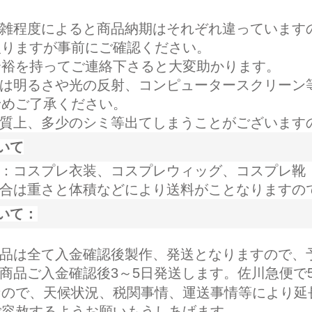
複雑程度によると商品納期はそれぞれ違っています
入りますが事前にご確認ください。
余裕を持ってご連絡下さると大変助かります。
像は明るさや光の反射、コンピュータースクリーン
予めご了承ください。
性質上、多少のシミ等出てしまうことがございます
いて
料：コスプレ衣装、コスプレウィッグ、コスプレ靴
場合は重さと体積などにより送料がことなりますの
いて：
商品は全て入金確認後製作、発送となりますので、
商品ご入金確認後3～5日発送します。佐川急便で
なので、天候状況、税関事情、運送事情等により延
ご容赦するようお願いもうしあげます。