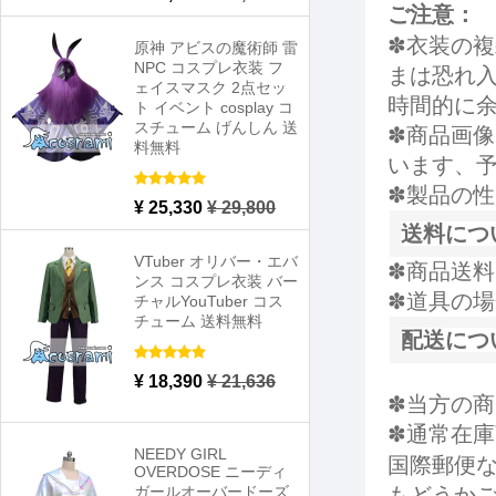
ご注意：
✽衣装の
原神 アビスの魔術師 雷
NPC コスプレ衣装 フ
まは恐れ
ェイスマスク 2点セッ
時間的に
ト イベント cosplay コ
スチューム げんしん 送
✽商品画
料無料
います、
✽製品の
¥ 25,330
¥ 29,800
送料につ
VTuber オリバー・エバ
✽商品送
ンス コスプレ衣装 バー
✽道具の
チャルYouTuber コス
チューム 送料無料
配送につ
¥ 18,390
¥ 21,636
✽当方の
✽通常在庫
NEEDY GIRL
国際郵便
OVERDOSE ニーディ
ガールオーバードーズ
もどうか