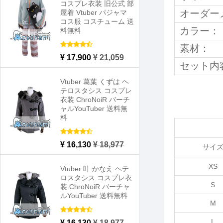
コスプレ衣装 旧公式 部
オーダー
屋着 Vtuber パジャマ
コス服 コスチューム 送
カラー：
料無料
素材：
¥ 17,900
¥ 21,059
セット内
Vtuber 葛葉 くずは ヘ
テロスタシス コスプレ
衣装 ChroNoiR バーチ
ャルYouTuber 送料無
料
¥ 16,130
¥ 18,977
サイ
XS
Vtuber 叶 かなえ ヘテ
ロスタシス コスプレ衣
S
装 ChroNoiR バーチャ
ルYouTuber 送料無料
M
L
¥ 16,130
¥ 18,977