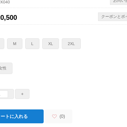
お問い
K040
20,500
クーポンとポ
M
L
XL
2XL
女性
+
ートに入れる
(
0
)